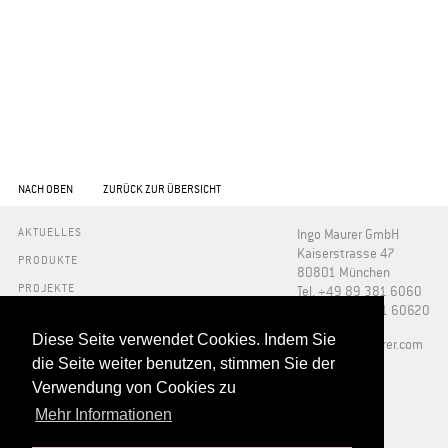
NACH OBEN
ZURÜCK ZUR ÜBERSICHT
AKTUELLES
Ingo Maurer GmbH
Kaiserstrasse 47
PRODUKTE
80801 München
PROJEKTE
Tel. +49 89 381 6060
Fax +49 89 381 60620
INFO
Diese Seite verwendet Cookies. Indem Sie
PRESSE
​info@ingo-maurer.com
ÜBER UNS
die Seite weiter benutzen, stimmen Sie der
SHOWROOMS
Verwendung von Cookies zu
DOWNLOADS
FAQ
Mehr Informationen
HÄNDLER