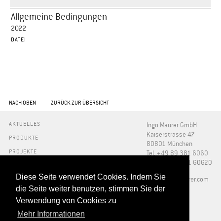
Allgemeine Bedingungen
2022
DATEI
NACH OBEN
ZURÜCK ZUR ÜBERSICHT
AKTUELLES
Ingo Maurer GmbH
Kaiserstrasse 47
PRODUKTE
80801 München
PROJEKTE
Tel. +49 89 381 6060
Fax +49 89 381 60620
INFO
Diese Seite verwendet Cookies. Indem Sie
PRESSE
​info@ingo-maurer.com
ÜBER UNS
die Seite weiter benutzen, stimmen Sie der
SHOWROOMS
Verwendung von Cookies zu
DOWNLOADS
FAQ
Mehr Informationen