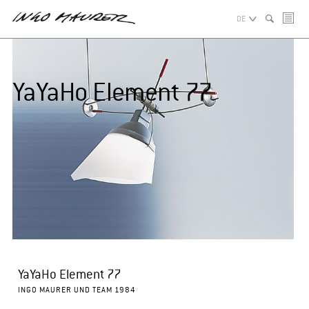
DE
YaYaHo Element 77
YaYaHo Element 77
INGO MAURER UND TEAM 1984