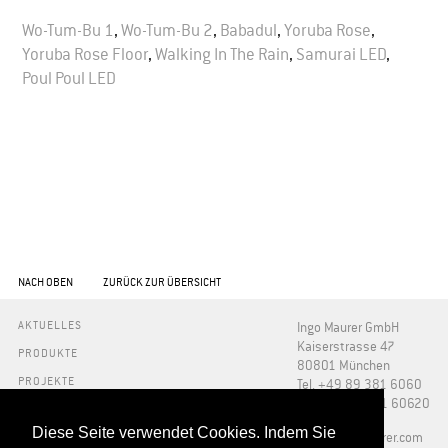
Wo-Tum-Bu 1
,
Wo-Tum-Bu 2
,
Babadul
,
Yoruba Rose
,
Yoruba Rose Floor
,
Walking In The Rain
,
Samurai LED
,
Poul Poul LED
NACH OBEN
ZURÜCK ZUR ÜBERSICHT
AKTUELLES
Ingo Maurer GmbH
Kaiserstrasse 47
PRODUKTE
80801 München
PROJEKTE
Tel. +49 89 381 6060
Fax +49 89 381 60620
INFO
Diese Seite verwendet Cookies. Indem Sie
PRESSE
​info@ingo-maurer.com