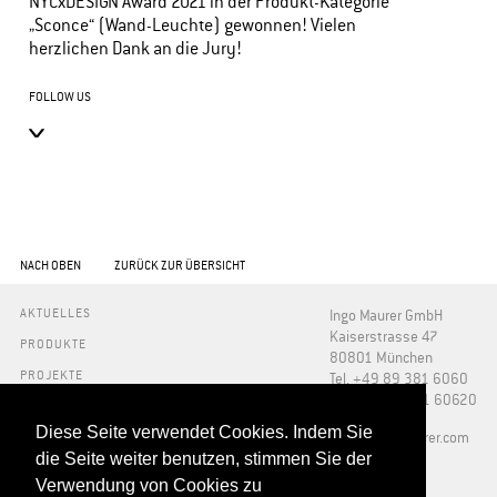
NYCxDESIGN Award 2021 in der Produkt-Kategorie
„Sconce“ (Wand-Leuchte) gewonnen! Vielen
herzlichen Dank an die Jury!
FOLLOW US
NACH OBEN
ZURÜCK ZUR ÜBERSICHT
AKTUELLES
Ingo Maurer GmbH
Kaiserstrasse 47
PRODUKTE
80801 München
PROJEKTE
Tel. +49 89 381 6060
Fax +49 89 381 60620
INFO
Diese Seite verwendet Cookies. Indem Sie
PRESSE
​info@ingo-maurer.com
ÜBER UNS
die Seite weiter benutzen, stimmen Sie der
SHOWROOMS
Verwendung von Cookies zu
DOWNLOADS