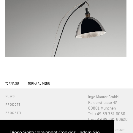
TORNA SU
TORNA AL MENU
NEWS
Ingo Maurer GmbH
Kaiserstrasse 47
PRODOTTI
80801 München
PROGETTI
Tel. +49 89 381 6060
Fax +49 89 381 60620
INFO
STAMPA
​info@ingo-maurer.com
Diese Seite verwendet Cookies. Indem Sie