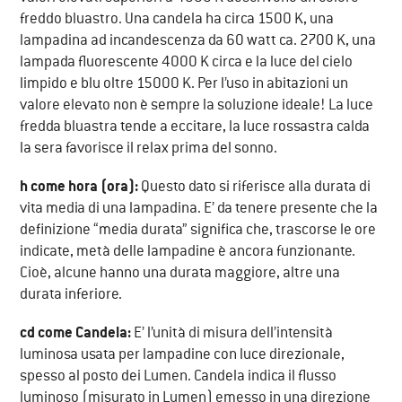
freddo bluastro. Una candela ha circa 1500 K, una
lampadina ad incandescenza da 60 watt ca. 2700 K, una
lampada fluorescente 4000 K circa e la luce del cielo
limpido e blu oltre 15000 K. Per l’uso in abitazioni un
valore elevato non è sempre la soluzione ideale! La luce
fredda bluastra tende a eccitare, la luce rossastra calda
la sera favorisce il relax prima del sonno.
h come hora (ora):
Questo dato si riferisce alla durata di
vita media di una lampadina. E’ da tenere presente che la
definizione “media durata” significa che, trascorse le ore
indicate, metà delle lampadine è ancora funzionante.
Cioè, alcune hanno una durata maggiore, altre una
durata inferiore.
cd come Candela:
E’ l’unità di misura dell’intensità
luminosa usata per lampadine con luce direzionale,
spesso al posto dei Lumen. Candela indica il flusso
luminoso (misurato in Lumen) emesso in una direzione