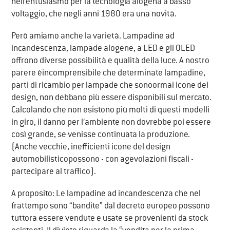
nell’entusiasmo per la tecnologia alogena a basso
voltaggio, che negli anni 1980 era una novità.
Però amiamo anche la varietà. Lampadine ad
incandescenza, lampade alogene, a LED e gli OLED
offrono diverse possibilità e qualità della luce. A nostro
parere èincomprensibile che determinate lampadine,
parti di ricambio per lampade che sonoormai icone del
design, non debbano più essere disponibili sul mercato.
Calcolando che non esistono più molti di questi modelli
in giro, il danno per l’ambiente non dovrebbe poi essere
così grande, se venisse continuata la produzione.
(Anche vecchie, inefficienti icone del design
automobilisticopossono - con agevolazioni fiscali -
partecipare al traffico).
A proposito: Le lampadine ad incandescenza che nel
frattempo sono “bandite” dal decreto europeo possono
tuttora essere vendute e usate se provenienti da stock