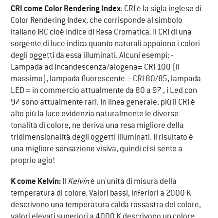
CRI come Color Rendering Index
: CRI è la sigla inglese di
Color Rendering Index, che corrisponde al simbolo
italiano IRC cioè Indice di Resa Cromatica. Il CRI di una
sorgente di luce indica quanto naturali appaiono i colori
degli oggetti da essa illuminati. Alcuni esempi: -
Lampada ad incandescenza/alogena= CRI 100 (il
massimo), lampada fluorescente = CRI 80/85, lampada
LED = in commercio attualmente da 80 a 97 , i Led con
97 sono attualmente rari. In linea generale, più il CRI è
alto più la luce evidenzia naturalmente le diverse
tonalità di colore, ne deriva una resa migliore della
tridimensionalità degli oggetti illuminati. Il risultato è
una migliore sensazione visiva, quindi ci si sente a
proprio agio!
K come Kelvin:
Il
Kelvin
è un'unità di misura della
temperatura di colore. Valori bassi, inferiori a 2000 K
descrivono una temperatura calda rossastra del colore,
valori elevati superiori a 4000 K descrivono un colore