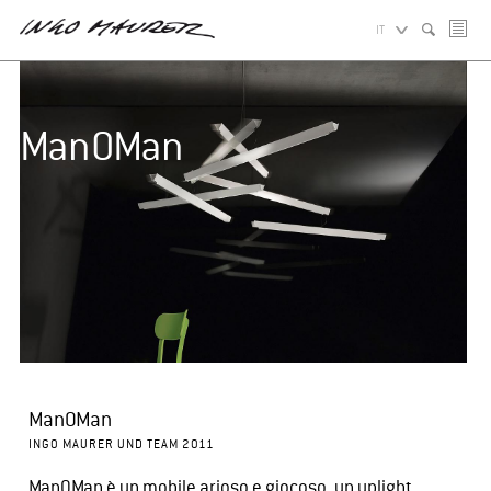
IT
ManOMan
ManOMan
INGO MAURER UND TEAM 2011
ManOMan è un mobile arioso e giocoso, un uplight