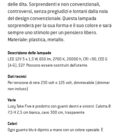
delle dita. Sorprendenti e non convenzionali,
controversi, senza pregiudizi e lontani dalla noia
del design convenzionale. Questa lampada
sorprenderà per la sua forma e il suo colore e sarà
sempre uno stimolo per un pensiero libero.
Materiale: plastica, metallo.
Descrizione delle lampade
LED 12V 5 x 1,5 W, 650 lm, 2700 K, 20000 h, CRI >90, CEE G
(A-G), E27. Possono essere sostituiti dall'utente.
Dati tecnici
Per tensione di rete 230 volt o 125 volt, dimmerabile (dimmer
non incluso)
Varie
Luzy Take Five è prodotto con guanti destri e sinistri. Calotta Ø
7,5 H 2,5 cm bianca, cavo 300 cm, trasparente
Colori
Ogni guanto blu è dipinto a mano con un colore speciale. È