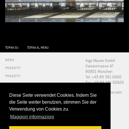
TORNA SU
TORNA AL MENU
NEWS
Ingo Maurer GmbH
Kaiserstrasse 47
PRODOTTI
80801 München
PROGETTI
Tel. +49 89 381 6060
Fax +49 89 381 60620
INFO
STAMPA
​info@ingo-maurer.com
Diese Seite verwendet Cookies. Indem Sie
SU DI NOI
SHOWROOMS
die Seite weiter benutzen, stimmen Sie der
DOWNLOADS
Verwendung von Cookies zu.
FAQ
Maggiori informazioni
NEGOZI
CONTATTI