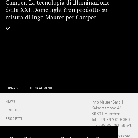
Camper. La tecnologia di illuminazione
della XXL Dome light è un prodotto su
misura di Ingo Maurer per Camper.
TORNA SU
TORNA AL MENU
NEWS
Ingo Maurer GmbH
Kaiserstrasse 47
PRODOTTI
80801 München
PROGETTI
Tel. +49 89 381 6060
Fax +49 89 381 60620
INFO
STAMPA
​info@ingo-maurer.com