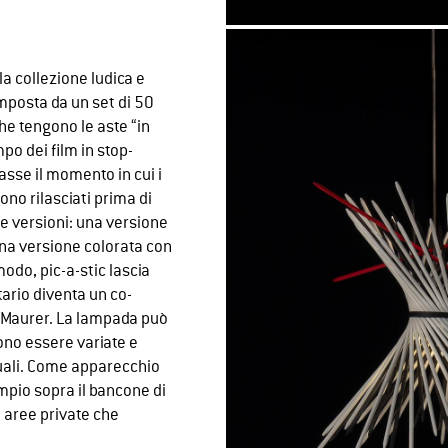
a collezione ludica e
mposta da un set di 50
che tengono le aste “in
po dei film in stop-
asse il momento in cui i
no rilasciati prima di
ue versioni: una versione
una versione colorata con
modo, pic-a-stic lascia
tario diventa un co-
o Maurer. La lampada può
ono essere variate e
duali. Come apparecchio
mpio sopra il bancone di
n aree private che