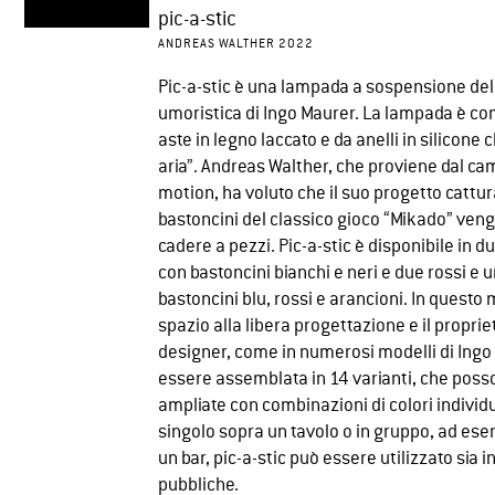
pic-a-stic
ANDREAS WALTHER 2022
Pic-a-stic è una lampada a sospensione dell
umoristica di Ingo Maurer. La lampada è co
aste in legno laccato e da anelli in silicone 
aria”. Andreas Walther, che proviene dal cam
motion, ha voluto che il suo progetto cattur
bastoncini del classico gioco “Mikado” vengo
cadere a pezzi. Pic-a-stic è disponibile in d
con bastoncini bianchi e neri e due rossi e 
bastoncini blu, rossi e arancioni. In questo 
spazio alla libera progettazione e il proprie
designer, come in numerosi modelli di Ing
essere assemblata in 14 varianti, che poss
ampliate con combinazioni di colori indivi
singolo sopra un tavolo o in gruppo, ad ese
un bar, pic-a-stic può essere utilizzato sia i
pubbliche.