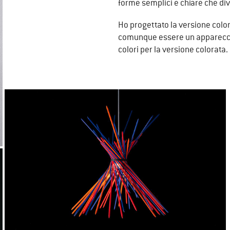
forme semplici e chiare che dive
Ho progettato la versione colo
comunque essere un apparecchio
colori per la versione colorata.