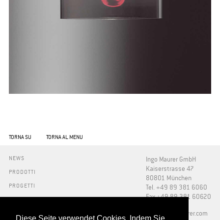
TORNA SU
TORNA AL MENU
NEWS
Ingo Maurer GmbH
Kaiserstrasse 47
PRODOTTI
80801 München
PROGETTI
Tel. +49 89 381 6060
Fax +49 89 381 60620
INFO
STAMPA
​info@ingo-maurer.com
Diese Seite verwendet Cookies. Indem Sie