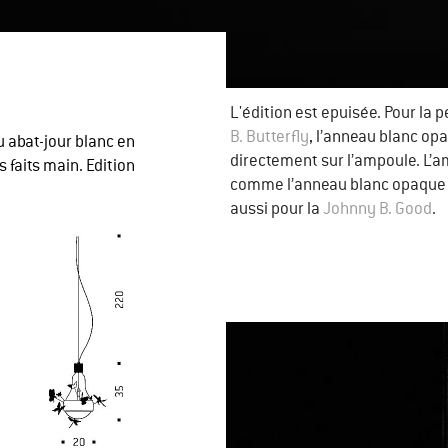
​L'édition est epuisée. Pour la p
B. Butterfly
, l’anneau blanc op
 abat-jour blanc en
directement sur l’ampoule. L’
 faits main. Edition
comme l’anneau blanc opaque s
aussi pour la
Johnny B. Good
.