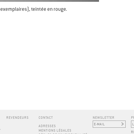
5 exemplaires), teintée en rouge.
REVENDEURS
CONTACT
NEWSLETTER
P
ADRESSES
T
MENTIONS LÉGALES
R