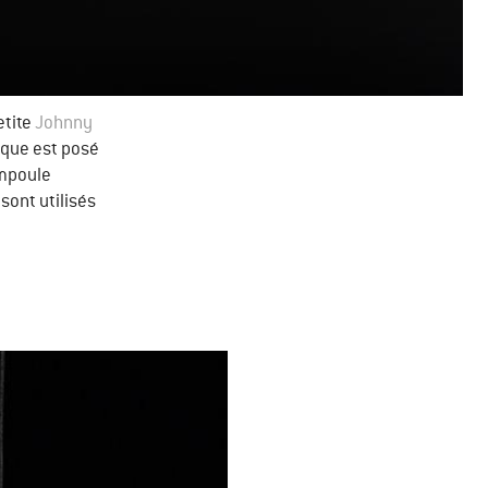
etite
Johnny
aque est posé
ampoule
ont utilisés