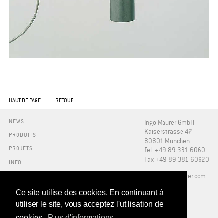
HAUT DE PAGE
RETOUR
NEWS
Ingo Maurer GmbH
Kaiserstrasse 47
PRODUITS
80801 München
PROJETS
Tel. +49 89 381 6060
Fax +49 89 381 60620
INFO
PRESSE
​info@ingo-maurer.com
A NOTRE SUJET
SHOWROOMS
Ce site utilise des cookies. En continuant à
DOWNLOADS
utiliser le site, vous acceptez l'utilisation de
FAQ
cookies.
Plus d'informations