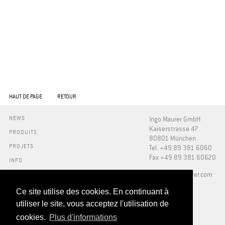
HAUT DE PAGE
RETOUR
NEWS
Ingo Maurer GmbH
Kaiserstrasse 47
PRODUITS
80801 München
PROJETS
Tel. +49 89 381 6060
Fax +49 89 381 60620
INFO
PRESSE
​info@ingo-maurer.com
A NOTRE SUJET
SHOWROOMS
Ce site utilise des cookies. En continuant à
DOWNLOADS
utiliser le site, vous acceptez l'utilisation de
FAQ
cookies.
Plus d'informations
REVENDEURS